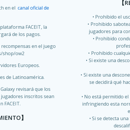
【RE
tch en el
canal oficial de
Prohibido el us
Prohibido sabotea
plataforma FACEIT, la
jugadores para con
gará de los pagos.
Prohibido condu
profes
 recompensas en el juego
Prohibido cualqui
es/shop/ow2
Si existe una desco
rvidores Europeos.
Si existe una desconex
res de Latinoamérica.
se decidirá qué ha
Galaxy revisará que los
 jugadores inscritos sean
No está permitido el 
n FACEIT.
infringiendo esta norm
e
AMIENTO】
Si se detecta un
descali