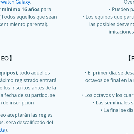
rwatch Galaxy
.
Over
r
mínimo 16 años
para
Pueden pa
 (Todos aquellos que sean
Los equipos que parti
entimiento parental).
las posibles desven
limitacione
NEO】
【F
equipos)
, todo aquellos
El primer día, se de
máximo registrado entrará
octavos de final en la
 los inscritos antes de la
la fecha de su partido, se
Los octavos y los cuar
 de inscripción.
Las semifinales s
La final se di
neo aceptarán las reglas
s, será descalificado del
cta
).