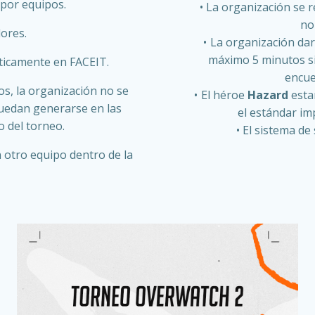
 por equipos.
La organización se r
no
ores.
La organización dar
máximo 5 minutos si
ticamente en FACEIT.
encue
s, la organización no se
El héroe
Hazard
estar
uedan generarse en las
el estándar im
o del torneo.
El sistema de
 otro equipo dentro de la